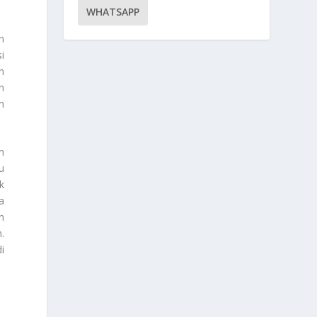
WHATSAPP
n
i
n
n
n
n
u
k
a
n
.
i