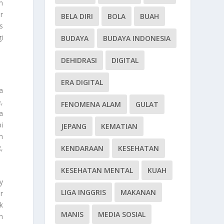
m
r
BELA DIRI
BOLA
BUAH
s
i
BUDAYA
BUDAYA INDONESIA
DEHIDRASI
DIGITAL
ERA DIGITAL
a
,
FENOMENA ALAM
GULAT
a
i
JEPANG
KEMATIAN
m
,
KENDARAAN
KESEHATAN
KESEHATAN MENTAL
KUAH
y
LIGA INGGRIS
MAKANAN
r
k
MANIS
MEDIA SOSIAL
n