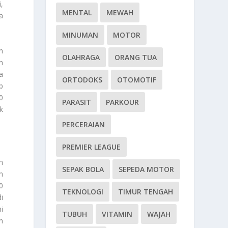
,
MENTAL
MEWAH
a
MINUMAN
MOTOR
n
OLAHRAGA
ORANG TUA
n
a
ORTODOKS
OTOMOTIF
p
0
PARASIT
PARKOUR
k
PERCERAIAN
PREMIER LEAGUE
h
SEPAK BOLA
SEPEDA MOTOR
n
0
TEKNOLOGI
TIMUR TENGAH
i
i
TUBUH
VITAMIN
WAJAH
n