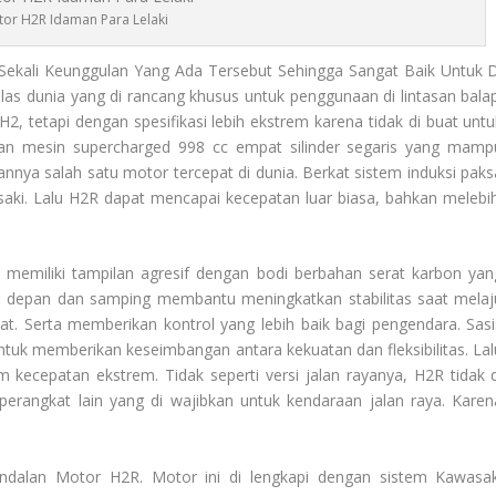
or H2R Idaman Para Lelaki
Sekali Keunggulan Yang Ada Tersebut Sehingga Sangat Baik Untuk D
las dunia yang di rancang khusus untuk penggunaan di lintasan balap
2, tetapi dengan spesifikasi lebih ekstrem karena tidak di buat untu
ngan mesin supercharged 998 cc empat silinder segaris yang mamp
nnya salah satu motor tercepat di dunia. Berkat sistem induksi paks
aki. Lalu H2R dapat mencapai kecepatan luar biasa, bahkan melebih
 memiliki tampilan agresif dengan bodi berbahan serat karbon yan
n depan dan samping membantu meningkatkan stabilitas saat melaj
t. Serta memberikan kontrol yang lebih baik bagi pengendara. Sasi
 untuk memberikan keseimbangan antara kekuatan dan fleksibilitas. Lal
 kecepatan ekstrem. Tidak seperti versi jalan rayanya, H2R tidak d
erangkat lain yang di wajibkan untuk kendaraan jalan raya. Karen
andalan
Motor H2R
. Motor ini di lengkapi dengan sistem Kawasak