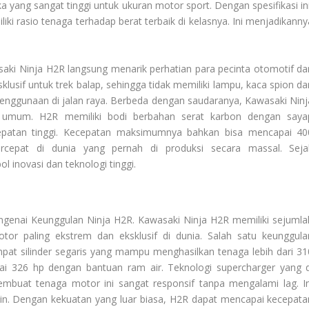
ka yang sangat tinggi untuk ukuran motor sport. Dengan spesifikasi ini
i rasio tenaga terhadap berat terbaik di kelasnya. Ini menjadikanny
asaki Ninja H2R langsung menarik perhatian para pecinta otomotif da
klusif untuk trek balap, sehingga tidak memiliki lampu, kaca spion da
enggunaan di jalan raya. Berbeda dengan saudaranya, Kawasaki Ninj
n umum. H2R memiliki bodi berbahan serat karbon dengan saya
epatan tinggi. Kecepatan maksimumnya bahkan bisa mencapai 40
rcepat di dunia yang pernah di produksi secara massal. Seja
 inovasi dan teknologi tinggi.
engenai
Keunggulan Ninja H2R
. Kawasaki Ninja H2R memiliki sejumla
or paling ekstrem dan eksklusif di dunia. Salah satu keunggula
at silinder segaris yang mampu menghasilkan tenaga lebih dari 31
ai 326 hp dengan bantuan ram air. Teknologi supercharger yang d
mbuat tenaga motor ini sangat responsif tanpa mengalami lag. In
in. Dengan kekuatan yang luar biasa, H2R dapat mencapai kecepata