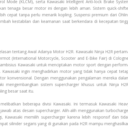
rol Mode (KLCM), serta Kawasaki Intelligent Anti-lock Brake Syste
n tenaga besar motor ini dengan lebih aman. Sistem quick-shifte
bih cepat tanpa perlu menarik kopling. Suspensi premium dari Öhlin
ah kestabilan dan keamanan saat berkendara di kecepatan tingg
elasan tentang
Awal Adanya Motor H2R
. Kawasaki Ninja H2R pertam
ermot (International Motorcycle, Scooter and E-Bike Fair) di Cologne
k ambisius Kawasaki untuk menciptakan motor sport dengan perform
. Kawasaki ingin menghadirkan motor yang tidak hanya cepat tetap
otor konvensional. Dengan menggunakan pengalaman mereka dala
aki mengembangkan sistem supercharger khusus untuk Ninja H2R
ng besar saat itu.
libatkan beberapa divisi Kawasaki. Ini termasuk Kawasaki Heav
 jawab atas desain supercharger. Alih-alih menggunakan turbocharge
 Kawasaki memilih supercharger karena lebih responsif dan tida
empat silinder segaris yang di gunakan pada H2R mampu menghasilka