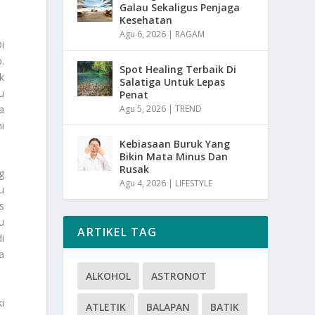
Galau Sekaligus Penjaga
Kesehatan
Agu 6, 2026
|
RAGAM
i
.
Spot Healing Terbaik Di
k
Salatiga Untuk Lepas
u
Penat
a
Agu 5, 2026
|
TREND
i
Kebiasaan Buruk Yang
Bikin Mata Minus Dan
Rusak
g
Agu 4, 2026
|
LIFESTYLE
u
s
u
ARTIKEL TAG
i
a
ALKOHOL
ASTRONOT
i
ATLETIK
BALAPAN
BATIK