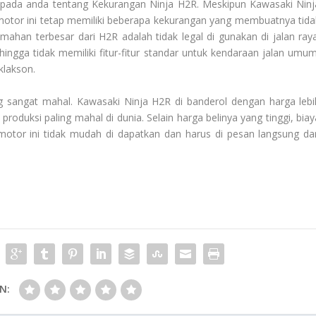
epada anda tentang
Kekurangan Ninja H2R
. Meskipun Kawasaki Ninj
motor ini tetap memiliki beberapa kekurangan yang membuatnya tida
ahan terbesar dari H2R adalah tidak legal di gunakan di jalan raya
hingga tidak memiliki fitur-fitur standar untuk kendaraan jalan umum
 klakson.
 sangat mahal. Kawasaki Ninja H2R di banderol dengan harga lebi
produksi paling mahal di dunia. Selain harga belinya yang tinggi, biay
otor ini tidak mudah di dapatkan dan harus di pesan langsung dar
N: