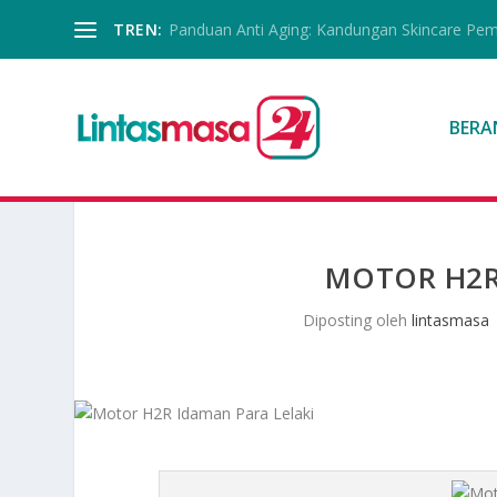
TREN:
Panduan Anti Aging: Kandungan Skincare Pe
BERA
MOTOR H2R
Diposting oleh
lintasmasa