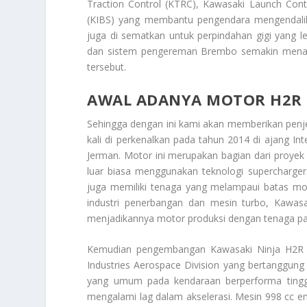
Traction Control (KTRC), Kawasaki Launch Cont
(KIBS) yang membantu pengendara mengendalika
juga di sematkan untuk perpindahan gigi yang le
dan sistem pengereman Brembo semakin menamb
tersebut.
AWAL ADANYA MOTOR H2R
Sehingga dengan ini kami akan memberikan penj
kali di perkenalkan pada tahun 2014 di ajang Int
Jerman. Motor ini merupakan bagian dari proye
luar biasa menggunakan teknologi supercharger
juga memiliki tenaga yang melampaui batas m
industri penerbangan dan mesin turbo, Kawas
menjadikannya motor produksi dengan tenaga pali
Kemudian pengembangan Kawasaki Ninja H2R me
Industries Aerospace Division yang bertanggung
yang umum pada kendaraan berperforma tinggi,
mengalami lag dalam akselerasi. Mesin 998 cc 