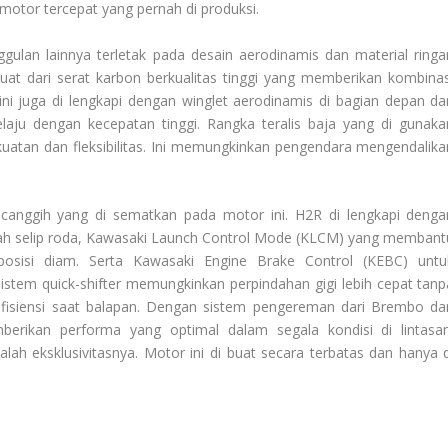
motor tercepat yang pernah di produksi.
ggulan lainnya terletak pada desain aerodinamis dan material ringa
uat dari serat karbon berkualitas tinggi yang memberikan kombinas
ni juga di lengkapi dengan winglet aerodinamis di bagian depan da
laju dengan kecepatan tinggi. Rangka teralis baja yang di gunaka
tan dan fleksibilitas. Ini memungkinkan pengendara mengendalika
 canggih yang di sematkan pada motor ini. H2R di lengkapi denga
ah selip roda, Kawasaki Launch Control Mode (KLCM) yang membant
posisi diam. Serta Kawasaki Engine Brake Control (KEBC) untu
istem quick-shifter memungkinkan perpindahan gigi lebih cepat tanp
efisiensi saat balapan. Dengan sistem pengereman dari Brembo da
berikan performa yang optimal dalam segala kondisi di lintasan
lah eksklusivitasnya. Motor ini di buat secara terbatas dan hanya d