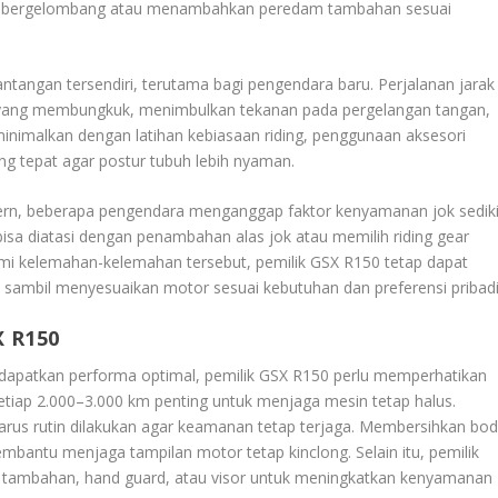
an bergelombang atau menambahkan peredam tambahan sesuai
ntangan tersendiri, terutama bagi pengendara baru. Perjalanan jarak
uh yang membungkuk, menimbulkan tekanan pada pergelangan tangan,
inimalkan dengan latihan kebiasaan riding, penggunaan aksesori
ang tepat agar postur tubuh lebih nyaman.
odern, beberapa pengendara menganggap faktor kenyamanan jok sediki
 bisa diatasi dengan penambahan alas jok atau memilih riding gear
kelemahan-kelemahan tersebut, pemilik GSX R150 tetap dapat
sambil menyesuaikan motor sesuai kebutuhan dan preferensi pribadi
 R150
dapatkan performa optimal, pemilik GSX R150 perlu memperhatikan
setiap 2.000–3.000 km penting untuk menjaga mesin tetap halus.
arus rutin dilakukan agar keamanan tetap terjaga. Membersihkan bod
mbantu menjaga tampilan motor tetap kinclong. Selain itu, pemilik
n tambahan, hand guard, atau visor untuk meningkatkan kenyamanan