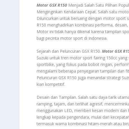
Motor GSX R150
Menjadi Salah Satu Pilihan Popu
Menginginkan Kendaraan Cepat. Salah satu motor
Diluncurkan untuk bersaing dengan motor sport
R150 menghadirkan kombinasi performa, desain,
Motor ini tidak hanya dikenal karena tampilan sp
bagi pecinta motor sport di Indonesia.
Sejarah dan Peluncuran GSX R150.
Motor GSX R1
Suzuki untuk tren motor sport fairing 150cc yang
sportbike, yang fokus pada bobot ringan, perform
mengalami beberapa penyegaran tampilan dan fi
Peluncuran GSX R150 juga menandai strategi Suzuk
kian kompetitif.
Desain dan Tampilan. Salah satu daya tarik uta
ramping, tajam, dan terlihat agresif, mencermin
menggunakan LED, memberi kesan modern dan hem
lengkap kepada pengendara, mulai dari kecepata
termasuk warna kombinasi hitam-merah atau biru-