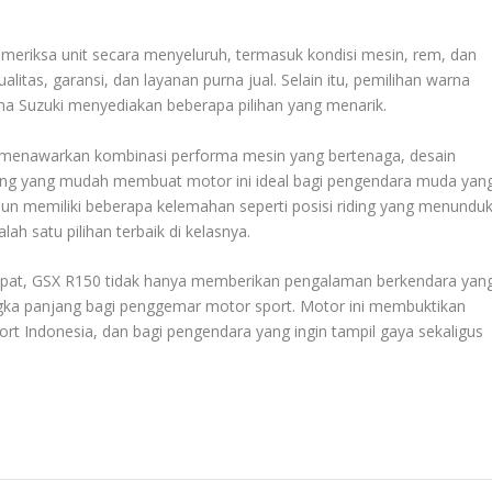
meriksa unit secara menyeluruh, termasuk kondisi mesin, rem, dan
alitas, garansi, dan layanan purna jual. Selain itu, pemilihan warna
ena Suzuki menyediakan beberapa pilihan yang menarik.
 menawarkan kombinasi performa mesin yang bertenaga, desain
dling yang mudah membuat motor ini ideal bagi pengendara muda yan
pun memiliki beberapa kelemahan seperti posisi riding yang menunduk
h satu pilihan terbaik di kelasnya.
epat, GSX R150 tidak hanya memberikan pengalaman berkendara yan
ngka panjang bagi penggemar motor sport. Motor ini membuktikan
t Indonesia, dan bagi pengendara yang ingin tampil gaya sekaligus