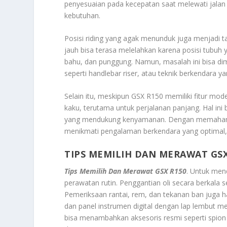
penyesuaian pada kecepatan saat melewati jal
kebutuhan.
Posisi riding yang agak menunduk juga menjadi ta
jauh bisa terasa melelahkan karena posisi tub
bahu, dan punggung. Namun, masalah ini bisa dim
seperti handlebar riser, atau teknik berkendara y
Selain itu, meskipun GSX R150 memiliki fitur m
kaku, terutama untuk perjalanan panjang. Hal ini
yang mendukung kenyamanan. Dengan memahami 
menikmati pengalaman berkendara yang optimal, 
TIPS MEMILIH DAN MERAWAT GSX
Tips Memilih Dan Merawat GSX R150
. Untuk men
perawatan rutin. Penggantian oli secara berkala 
Pemeriksaan rantai, rem, dan tekanan ban juga h
dan panel instrumen digital dengan lap lembut me
bisa menambahkan aksesoris resmi seperti spio