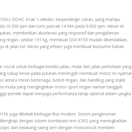
 150cc DOHC 4-tak 1-silinder, berpendingin cairan, yang mampu
a 10.500 rpm dan torsi puncak 14 Nm pada 9.000 rpm. Mesin ini
patan, memberikan akselerasi yang responsif dan pengalaman
g ringan, sekitar 131 kg, membuat GSX R150 mudah dikendalikan,
aju di jalan tol. Mesin yang efisien juga membuat konsumsi bahan
r cocok untuk berbagai kondisi jalan, mulai dari jalan perkotaan yang
i yang cukup besar pada putaran menengah membuat motor ini nyama
si antara mesin bertenaga, bobot ringan, dan handling yang stabil
ara muda yang menginginkan motor sport ringan namun tangguh.
ngga pemilik dapat menjaga performanya tetap optimal dalam jangka
R150 juga dibekali berbagai fitur modern. Sistem pengereman
dilengkapi dengan sistem kombinasi rem (CBS) yang meningkatkan
escopic dan belakang swing arm dengan monoshock memberi