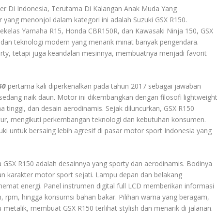
ler Di Indonesia, Terutama Di Kalangan Anak Muda Yang
 yang menonjol dalam kategori ini adalah Suzuki GSX R150.
 sekelas Yamaha R15, Honda CBR150R, dan Kawasaki Ninja 150, GSX
 dan teknologi modern yang menarik minat banyak pengendara.
orty, tetapi juga keandalan mesinnya, membuatnya menjadi favorit
50
pertama kali diperkenalkan pada tahun 2017 sebagai jawaban
 sedang naik daun. Motor ini dikembangkan dengan filosofi lightweigh
a tinggi, dan desain aerodinamis. Sejak diluncurkan, GSX R150
tur, mengikuti perkembangan teknologi dan kebutuhan konsumen.
i untuk bersaing lebih agresif di pasar motor sport Indonesia yang
ma GSX R150 adalah desainnya yang sporty dan aerodinamis. Bodinya
kan karakter motor sport sejati. Lampu depan dan belakang
at energi. Panel instrumen digital full LCD memberikan informasi
n, rpm, hingga konsumsi bahan bakar. Pilihan warna yang beragam,
metalik, membuat GSX R150 terlihat stylish dan menarik di jalanan.