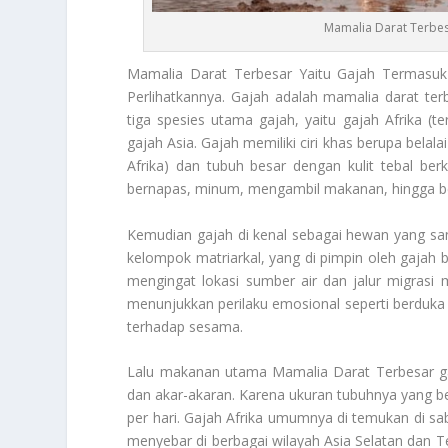
Mamalia Darat Terbes
Mamalia Darat Terbesar
Yaitu Gajah Termasuk 
Perlihatkannya. Gajah adalah mamalia darat ter
tiga spesies utama gajah, yaitu gajah Afrika (te
gajah Asia. Gajah memiliki ciri khas berupa belala
Afrika) dan tubuh besar dengan kulit tebal ber
bernapas, minum, mengambil makanan, hingga ber
Kemudian gajah di kenal sebagai hewan yang san
kelompok matriarkal, yang di pimpin oleh gajah b
mengingat lokasi sumber air dan jalur migrasi m
menunjukkan perilaku emosional seperti berduk
terhadap sesama.
Lalu makanan utama
Mamalia Darat Terbesar
ga
dan akar-akaran. Karena ukuran tubuhnya yang 
per hari. Gajah Afrika umumnya di temukan di sa
menyebar di berbagai wilayah Asia Selatan dan Te