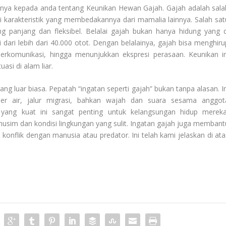
nnya kepada anda tentang
Keunikan Hewan Gajah
. Gajah adalah sala
i karakteristik yang membedakannya dari mamalia lainnya. Salah sat
ng panjang dan fleksibel. Belalai gajah bukan hanya hidung yang d
ri dari lebih dari 40.000 otot. Dengan belalainya, gajah bisa menghiru
erkomunikasi, hingga menunjukkan ekspresi perasaan. Keunikan in
asi di alam liar.
yang luar biasa. Pepatah “ingatan seperti gajah” bukan tanpa alasan. I
r air, jalur migrasi, bahkan wajah dan suara sesama anggot
yang kuat ini sangat penting untuk kelangsungan hidup mereka
usim dan kondisi lingkungan yang sulit. Ingatan gajah juga membant
nflik dengan manusia atau predator. Ini telah kami jelaskan di ata