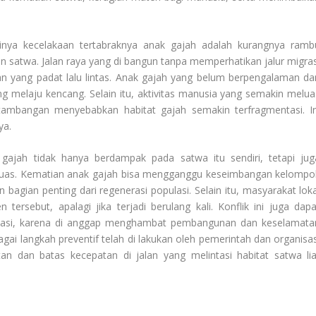
dinya kecelakaan tertabraknya anak gajah adalah kurangnya ramb
 satwa. Jalan raya yang di bangun tanpa memperhatikan jalur migras
 yang padat lalu lintas. Anak gajah yang belum berpengalaman da
ng melaju kencang. Selain itu, aktivitas manusia yang semakin melua
ambangan menyebabkan habitat gajah semakin terfragmentasi. In
ya.
gajah tidak hanya berdampak pada satwa itu sendiri, tetapi jug
 luas. Kematian anak gajah bisa mengganggu keseimbangan kelompo
 bagian penting dari regenerasi populasi. Selain itu, masyarakat loka
ersebut, apalagi jika terjadi berulang kali. Konflik ini juga dapa
rvasi, karena di anggap menghambat pembangunan dan keselamata
agai langkah preventif telah di lakukan oleh pemerintah dan organisas
n dan batas kecepatan di jalan yang melintasi habitat satwa lia