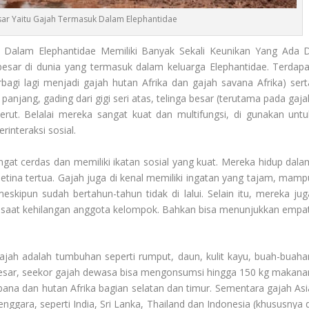
ar Yaitu Gajah Termasuk Dalam Elephantidae
Dalam Elephantidae Memiliki Banyak Sekali Keunikan Yang Ada D
besar di dunia yang termasuk dalam keluarga Elephantidae. Terdapa
rbagi lagi menjadi gajah hutan Afrika dan gajah savana Afrika) sert
i panjang, gading dari gigi seri atas, telinga besar (terutama pada gaj
kerut. Belalai mereka sangat kuat dan multifungsi, di gunakan untu
interaksi sosial.
gat cerdas dan memiliki ikatan sosial yang kuat. Mereka hidup dala
etina tertua. Gajah juga di kenal memiliki ingatan yang tajam, mamp
eskipun sudah bertahun-tahun tidak di lalui. Selain itu, mereka jug
a saat kehilangan anggota kelompok. Bahkan bisa menunjukkan empat
jah adalah tumbuhan seperti rumput, daun, kulit kayu, buah-buaha
besar, seekor gajah dewasa bisa mengonsumsi hingga 150 kg makana
bana dan hutan Afrika bagian selatan dan timur. Sementara gajah Asi
nggara, seperti India, Sri Lanka, Thailand dan Indonesia (khususnya d