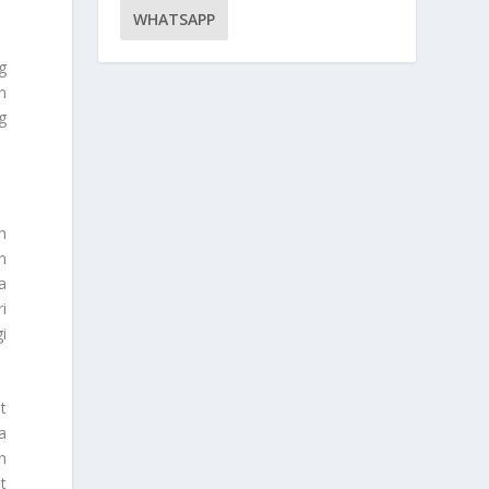
WHATSAPP
g
n
g
h
n
a
i
i
t
a
n
t