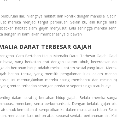
perburuan liar, hilangnya habitat dan konflik dengan manusia. Gadin
uat mereka menjadi target perburuan. Selain itu, alih fungsi huta
babkan habitat alami gajah menyusut. Lalu sehingga mereka serin
ka dengan ini kami akan membahasnya di bawah.
MALIA DARAT TERBESAR GAJAH
 mengenai
Cara Bertahan Hidup Mamalia Darat Terbesar Gajah
. Gaja
ar biasa, yang berkaitan erat dengan ukuran tubuh, kecerdasan da
gajah bertahan hidup adalah melalui sistem sosial yang kuat. Merek
jah betina tertua, yang memiliki pengalaman luas dalam mencar
 sosial ini memungkinkan mereka saling membantu dan melindung
yang rentan terhadap serangan predator seperti singa atau buaya.
enting dalam strategi bertahan hidup gajah. Belalai mereka sanga
napas, mencium, serta berkomunikasi. Dengan belalai, gajah bis
air untuk kemudian di semprotkan ke dalam mulut atau tubuh. Selai
ah, mengupas kulit pohon atau sebagai senjata pertahanan diri. Kuli