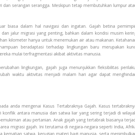
ari dan serangan serangga. Meskipun tetap membutuhkan lumpur ata
uar biasa dalam hal navigasi dan ingatan. Gajah betina pemimpi
 dan jalur migrasi yang penting, bahkan dalam kondisi musim kerin
uhan kilometer hanya untuk menemukan air atau makanan. Ketahana
mampuan beradaptasi terhadap lingkungan baru merupakan kunc
ereka mulai terfragmentasi akibat aktivitas manusia.
ubahan lingkungan, gajah juga menunjukkan fleksibilitas perilaku
ubah waktu aktivitas menjadi malam hari agar dapat menghindar
kepada anda mengenai
Kasus Tertabraknya Gajah
. Kasus tertabrakny
 konflik antara manusia dan satwa liar yang sering terjadi di wilaya
emukiman atau pertanian. Anak gajah yang tertabrak biasanya terjad
area migrasi gajah. Ini terutama di negara-negara seperti India, Afrik
pada kematian satwa, kerugian materi bagi manusia, serta menimbulka