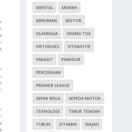
MENTAL
MEWAH
MINUMAN
MOTOR
i
t
OLAHRAGA
ORANG TUA
a
ah
ORTODOKS
OTOMOTIF
k
PARASIT
PARKOUR
m
PERCERAIAN
u
a
PREMIER LEAGUE
i
SEPAK BOLA
SEPEDA MOTOR
n
TEKNOLOGI
TIMUR TENGAH
n
a
TUBUH
VITAMIN
WAJAH
i