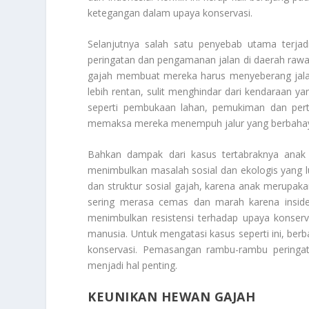
ketegangan dalam upaya konservasi.
Selanjutnya salah satu penyebab utama terja
peringatan dan pengamanan jalan di daerah rawan
gajah membuat mereka harus menyeberang jalan
lebih rentan, sulit menghindar dari kendaraan ya
seperti pembukaan lahan, pemukiman dan pert
memaksa mereka menempuh jalur yang berbaha
Bahkan dampak dari kasus tertabraknya anak 
menimbulkan masalah sosial dan ekologis yang
dan struktur sosial gajah, karena anak merupakan
sering merasa cemas dan marah karena insiden t
menimbulkan resistensi terhadap upaya konse
manusia. Untuk mengatasi kasus seperti ini, berb
konservasi. Pemasangan rambu-rambu peringata
menjadi hal penting.
KEUNIKAN HEWAN GAJAH