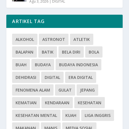
Agu 3, 2026
|
DIGITAL
ARTIKEL TAG
ALKOHOL
ASTRONOT
ATLETIK
BALAPAN
BATIK
BELA DIRI
BOLA
BUAH
BUDAYA
BUDAYA INDONESIA
DEHIDRASI
DIGITAL
ERA DIGITAL
FENOMENA ALAM
GULAT
JEPANG
KEMATIAN
KENDARAAN
KESEHATAN
KESEHATAN MENTAL
KUAH
LIGA INGGRIS
MAKANAN
MANIS
MEDIA SOSIAL