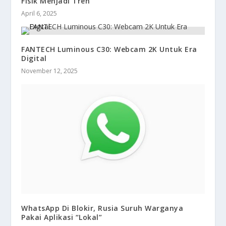
Fisik Menjadi Tren
April 6, 2025
FANTECH Luminous C30: Webcam 2K Untuk Era
Digital
November 12, 2025
WhatsApp Di Blokir, Rusia Suruh Warganya
Pakai Aplikasi “Lokal”