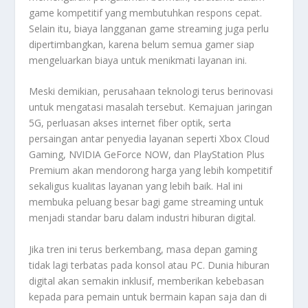
game kompetitif yang membutuhkan respons cepat.
Selain itu, biaya langganan game streaming juga perlu
dipertimbangkan, karena belum semua gamer siap
mengeluarkan biaya untuk menikmati layanan ini.
Meski demikian, perusahaan teknologi terus berinovasi
untuk mengatasi masalah tersebut. Kemajuan jaringan
5G, perluasan akses internet fiber optik, serta
persaingan antar penyedia layanan seperti Xbox Cloud
Gaming, NVIDIA GeForce NOW, dan PlayStation Plus
Premium akan mendorong harga yang lebih kompetitif
sekaligus kualitas layanan yang lebih baik. Hal ini
membuka peluang besar bagi game streaming untuk
menjadi standar baru dalam industri hiburan digital.
Jika tren ini terus berkembang, masa depan gaming
tidak lagi terbatas pada konsol atau PC. Dunia hiburan
digital akan semakin inklusif, memberikan kebebasan
kepada para pemain untuk bermain kapan saja dan di