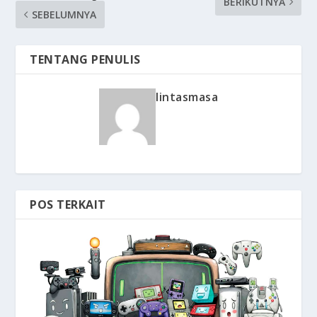
BERIKUTNYA
SEBELUMNYA
TENTANG PENULIS
lintasmasa
POS TERKAIT