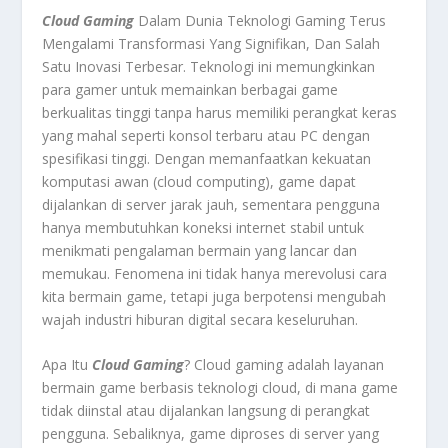
Cloud Gaming
Dalam Dunia Teknologi Gaming Terus
Mengalami Transformasi Yang Signifikan, Dan Salah
Satu Inovasi Terbesar. Teknologi ini memungkinkan
para gamer untuk memainkan berbagai game
berkualitas tinggi tanpa harus memiliki perangkat keras
yang mahal seperti konsol terbaru atau PC dengan
spesifikasi tinggi. Dengan memanfaatkan kekuatan
komputasi awan (cloud computing), game dapat
dijalankan di server jarak jauh, sementara pengguna
hanya membutuhkan koneksi internet stabil untuk
menikmati pengalaman bermain yang lancar dan
memukau. Fenomena ini tidak hanya merevolusi cara
kita bermain game, tetapi juga berpotensi mengubah
wajah industri hiburan digital secara keseluruhan.
Apa Itu
Cloud Gaming
? Cloud gaming adalah layanan
bermain game berbasis teknologi cloud, di mana game
tidak diinstal atau dijalankan langsung di perangkat
pengguna. Sebaliknya, game diproses di server yang