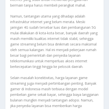
bermain tanpa harus membeli perangkat mahal.
Namun, tantangan utama yang dihadapi adalah
infrastruktur internet yang belum merata. Meski
jaringan 4G sudah tersebar luas dan pembangunan 5G
mulai dilakukan di kota-kota besar, banyak daerah yang
masih memiliki kualitas internet tidak stabil, sehingga
game streaming belum bisa dinikmati secara maksimal
oleh semua kalangan. Hal ini menjadi pekerjaan rumah
besar bagi pemerintah dan penyedia layanan
telekomunikasi untuk memperluas akses internet
berkecepatan tinggi hingga ke pelosok daerah.
Selain masalah konektivitas, harga layanan game
streaming juga menjadi pertimbangan penting. Banyak
gamer di Indonesia masih terbiasa dengan model
pembelian game sekali bayar, sehingga biaya langganan
bulanan mungkin menjadi tantangan adopsi. Namun,
jika penyedia layanan bisa memberikan harga