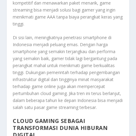
kompetitif dan menawarkan paket menarik, game
streaming bisa menjadi solusi bagi gamer yang ingin
menikmati game AAA tanpa biaya perangkat keras yang
tinggi.
Di sisi lain, meningkatnya penetrasi smartphone di
Indonesia menjadi peluang emas. Dengan harga
smartphone yang semakin terjangkau dan performa
yang semakin baik, gamer tidak lagi bergantung pada
perangkat mahal untuk menikmati game berkualitas
tinggi. Dukungan pemerintah terhadap pengembangan
infrastruktur digital dan tingginya minat masyarakat
terhadap game online juga akan mempercepat
pertumbuhan cloud gaming. Jika tren ini terus berlanjut,
dalam beberapa tahun ke depan Indonesia bisa menjadi
salah satu pasar game streaming terbesar.
CLOUD GAMING SEBAGAI
TRANSFORMASI DUNIA HIBURAN
DIGITAL