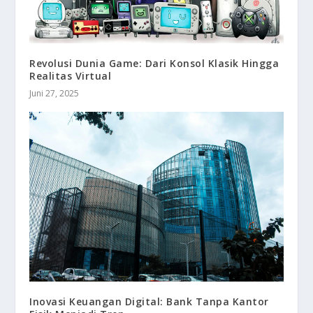
Revolusi Dunia Game: Dari Konsol Klasik Hingga
Realitas Virtual
Juni 27, 2025
Inovasi Keuangan Digital: Bank Tanpa Kantor