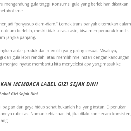
ru mengandung gula tinggi. Konsumsi gula yang berlebihan dikaitkan
metabolisme.
g menjadi “penyusup diam-diam.” Lemak trans banyak ditemukan dala
natrium berlebih, meski tidak terasa asin, bisa memperburuk kondisi
lam jangka panjang.
gkan antar produk dan memilih yang paling sesuai. Misalnya,
ggi dan gula lebih rendah, atau memilih mie instan dengan kandungan
l gizi menjadi nyata: membantu kita menyeleksi apa yang masuk ke
AN MEMBACA LABEL GIZI SEJAK DINI
el Gizi Sejak Dini.
bagian dari gaya hidup sehat bukanlah hal yang instan. Diperlukan
nnya rutinitas. Namun kebiasaan ini, jika dilakukan secara konsisten
ang.