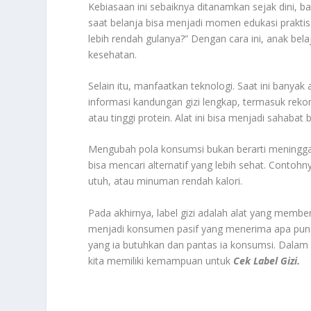
Kebiasaan ini sebaiknya ditanamkan sejak dini, 
saat belanja bisa menjadi momen edukasi praktis.
lebih rendah gulanya?” Dengan cara ini, anak bel
kesehatan.
Selain itu, manfaatkan teknologi. Saat ini banya
informasi kandungan gizi lengkap, termasuk rekom
atau tinggi protein. Alat ini bisa menjadi sahaba
Mengubah pola konsumsi bukan berarti meninggal
bisa mencari alternatif yang lebih sehat. Conto
utuh, atau minuman rendah kalori.
Pada akhirnya, label gizi adalah alat yang memberi
menjadi konsumen pasif yang menerima apa pun y
yang ia butuhkan dan pantas ia konsumsi. Dalam d
kita memiliki kemampuan untuk
Cek Label Gizi.