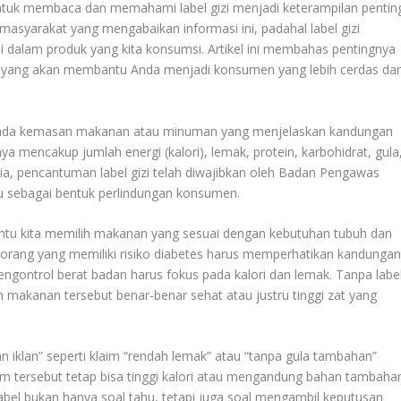
uk membaca dan memahami label gizi menjadi keterampilan pentin
asyarakat yang mengabaikan informasi ini, padahal label gizi
 dalam produk yang kita konsumsi. Artikel ini membahas pentingnya
a yang akan membantu Anda menjadi konsumen yang lebih cerdas da
era pada kemasan makanan atau minuman yang menjelaskan kandungan
nya mencakup jumlah energi (kalori), lemak, protein, karbohidrat, gula
sia, pencantuman label gizi telah diwajibkan oleh Badan Pengawas
 sebagai bentuk perlindungan konsumen.
ntu kita memilih makanan yang sesuai dengan kebutuhan tubuh dan
eorang yang memiliki risiko diabetes harus memperhatikan kandunga
ontrol berat badan harus fokus pada kalori dan lemak. Tanpa labe
 makanan tersebut benar-benar sehat atau justru tinggi zat yang
n iklan” seperti klaim “rendah lemak” atau “tanpa gula tambahan”
im tersebut tetap bisa tinggi kalori atau mengandung bahan tambaha
label bukan hanya soal tahu, tetapi juga soal mengambil keputusan