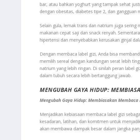
bar, atau bahkan yoghurt yang tampak sehat just
dengan obesitas, diabetes tipe 2, dan gangguan 
Selain gula, lemak trans dan natrium juga serin
makanan cepat saji dan snack renyah. Sementara 
hipertensi dan menyebabkan kerusakan ginjal da
Dengan membaca label gizi, Anda bisa membandin
memilih sereal dengan kandungan serat lebih tin
natrium yang lebih ringan. Di sinilah peran labe
dalam tubuh secara lebih bertanggung jawab.
MENGUBAH GAYA HIDUP: MEMBIASAK
Mengubah Gaya Hidup: Membiasakan Membaca Lab
Menjadikan kebiasaan membaca label gizi sebagai 
kesadaran, latihan, dan komitmen untuk menjadika
akan membawa dampak besar dalam jangka panj