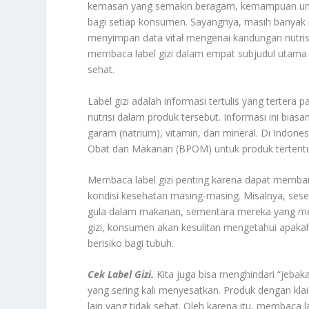
kemasan yang semakin beragam, kemampuan unt
bagi setiap konsumen. Sayangnya, masih banyak m
menyimpan data vital mengenai kandungan nutrisi
membaca label gizi dalam empat subjudul utam
sehat.
Label gizi adalah informasi tertulis yang tert
nutrisi dalam produk tersebut. Informasi ini biasa
garam (natrium), vitamin, dan mineral. Di Indone
Obat dan Makanan (BPOM) untuk produk tertentu
Membaca label gizi penting karena dapat memba
kondisi kesehatan masing-masing. Misalnya, ses
gula dalam makanan, sementara mereka yang meng
gizi, konsumen akan kesulitan mengetahui apakah
berisiko bagi tubuh.
Cek Label Gizi.
Kita juga bisa menghindari “jebaka
yang sering kali menyesatkan. Produk dengan kla
lain yang tidak sehat. Oleh karena itu, membaca 