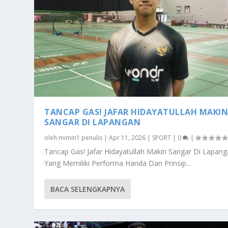
TANCAP GAS! JAFAR HIDAYATULLAH MAKI
SANGAR DI LAPANGAN
oleh
mimin1 penulis
|
Apr 11, 2026
|
SPORT
|
0
|
Tancap Gas! Jafar Hidayatullah Makin Sangar Di Lapan
Yang Memiliki Performa Handa Dan Prinsip...
BACA SELENGKAPNYA