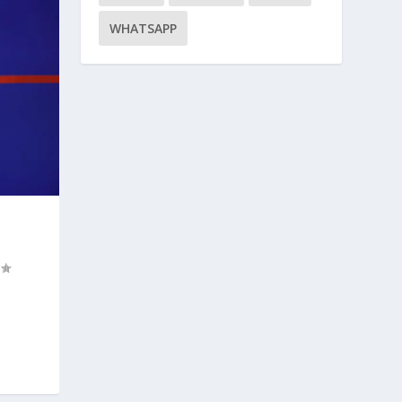
WHATSAPP
O
n