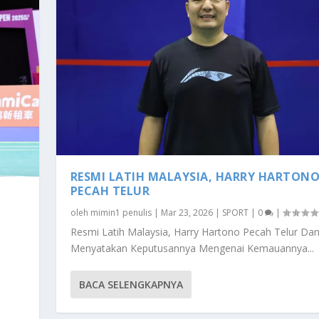
RESMI LATIH MALAYSIA, HARRY HARTON
PECAH TELUR
oleh
mimin1 penulis
|
Mar 23, 2026
|
SPORT
|
0
|
Resmi Latih Malaysia, Harry Hartono Pecah Telur Da
Menyatakan Keputusannya Mengenai Kemauannya...
BACA SELENGKAPNYA