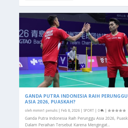
GANDA PUTRA INDONESIA RAIH PERUNGGU
ASIA 2026, PUASKAH?
oleh
mimin1 penulis
|
Feb 8, 2026
|
SPORT
|
0
|
Ganda Putra Indonesia Raih Perunggu Asia 2026, Puas
Dalam Peraihan Tersebut Karena Mengingat...