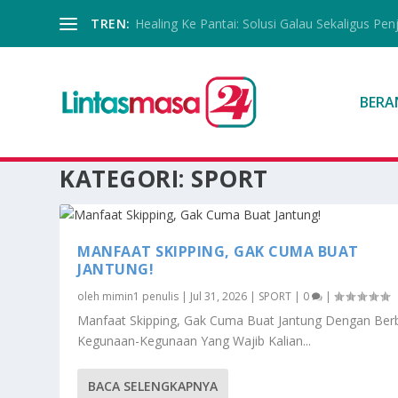
TREN:
Healing Ke Pantai: Solusi Galau Sekaligus Pen
BERA
KATEGORI:
SPORT
MANFAAT SKIPPING, GAK CUMA BUAT
JANTUNG!
oleh
mimin1 penulis
|
Jul 31, 2026
|
SPORT
|
0
|
Manfaat Skipping, Gak Cuma Buat Jantung Dengan Ber
Kegunaan-Kegunaan Yang Wajib Kalian...
BACA SELENGKAPNYA