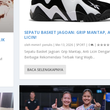
SEPATU BASKET JAGOAN: GRIP MANTAP, 
LICIN!
IK
oleh
mimin1 penulis
|
Mei 13, 2026
|
SPORT
|
0
|
Sepatu Basket Jagoan: Grip Mantap, Anti Licin Denga
Berbagai Rekomendasi Terbaik Yang Wajib...
SM
BACA SELENGKAPNYA