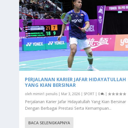
PERJALANAN KARIER JAFAR HIDAYATULLAH
YANG KIAN BERSINAR
oleh
mimin1 penulis
|
Mar 3, 2026
|
SPORT
|
0
|
Perjalanan Karier Jafar Hidayatullah Yang Kian Bersinar
Dengan Berbagai Prestasi Serta Kemampuan...
BACA SELENGKAPNYA