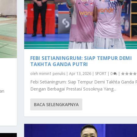
FEBI SETIANINGRUM: SIAP TEMPUR DEMI
TAKHTA GANDA PUTRI
N
oleh
mimin1 penulis
|
Apr 13, 2026
|
SPORT
|
0
|
Febi Setianingrum: Siap Tempur Demi Takhta Ganda P
Dengan Berbagai Prestasi Sosoknya Yang...
gan
BACA SELENGKAPNYA