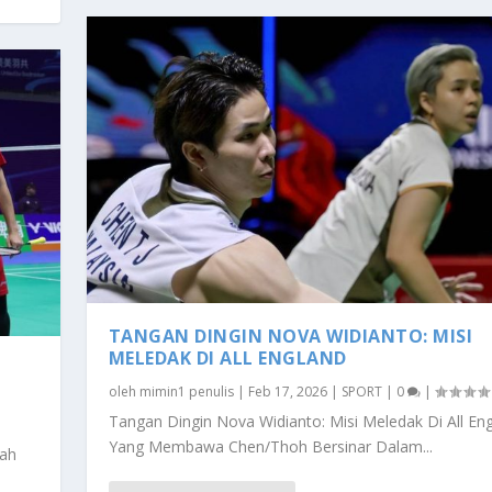
TANGAN DINGIN NOVA WIDIANTO: MISI
MELEDAK DI ALL ENGLAND
oleh
mimin1 penulis
|
Feb 17, 2026
|
SPORT
|
0
|
Tangan Dingin Nova Widianto: Misi Meledak Di All En
Yang Membawa Chen/Thoh Bersinar Dalam...
kah