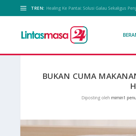
TREN:
Healing Ke Pantai: Solusi Galau Sekaligus Pen
BERA
BUKAN CUMA MAKANAN,
H
Diposting oleh
mimin1 penu