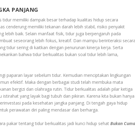
NGKA PANJANG
 tidur memiliki dampak besar terhadap kualitas hidup secara
as cenderung memiliki tekanan darah lebih stabil, risiko penyakit
g lebih baik. Selain manfaat fisik, tidur juga berpengaruh pada
membuat seseorang lebih fokus, kreatif. Dan mampu berinteraksi secar
ang tidur sering di kaitkan dengan penurunan kinerja kerja. Serta
nekankan bahwa tidur berkualitas bukan soal tidur lebih lama,
gi paparan layar sebelum tidur. Kemudian menciptakan lingkungan
amun efektif. Maka dengan berbagai studi telah membuka mata
an bergizi dan olahraga rutin. Tidur berkualitas adalah pilar ketiga
istirahat yang layak bagi tubuh dan pikiran. Karena kita bukan hanya
 berinvestasi pada kesehatan jangka panjang. Di tengah gaya hidup
ntuk perawatan diri paling mendasar dan berharga.
ra pakar tentang tidur berkualitas jadi kunci hidup sehat
Bukan Cum