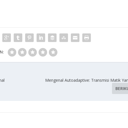
N:
nal
Mengenal Autoadaptive: Transmisi Matik Ya
BERIK