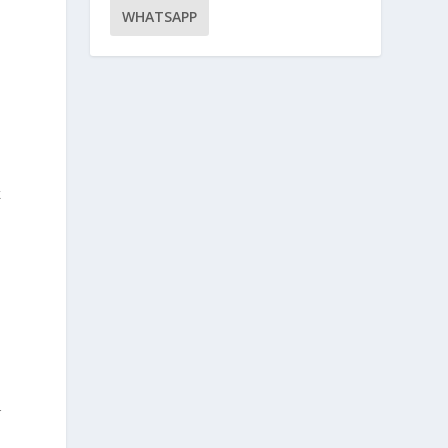
WHATSAPP
k
r