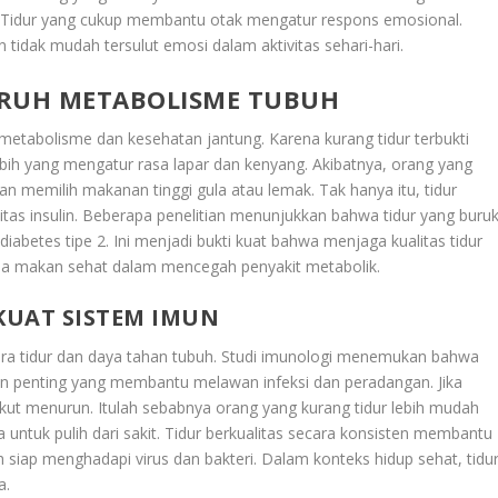
. Tidur yang cukup membantu otak mengatur respons emosional.
 tidak mudah tersulut emosi dalam aktivitas sehari-hari.
ARUH METABOLISME TUBUH
g metabolisme dan kesehatan jantung. Karena kurang tidur terbukti
h yang mengatur rasa lapar dan kenyang. Akibatnya, orang yang
n memilih makanan tinggi gula atau lemak. Tak hanya itu, tidur
itas insulin. Beberapa penelitian menunjukkan bahwa tidur yang buru
iabetes tipe 2. Ini menjadi bukti kuat bahwa menjaga kualitas tidur
la makan sehat dalam mencegah penyakit metabolik.
KUAT SISTEM IMUN
ra tidur dan daya tahan tubuh. Studi imunologi menemukan bahwa
ein penting yang membantu melawan infeksi dan peradangan. Jika
 ikut menurun. Itulah sebabnya orang yang kurang tidur lebih mudah
untuk pulih dari sakit. Tidur berkualitas secara konsisten membantu
h siap menghadapi virus dan bakteri. Dalam konteks hidup sehat, tidu
a.