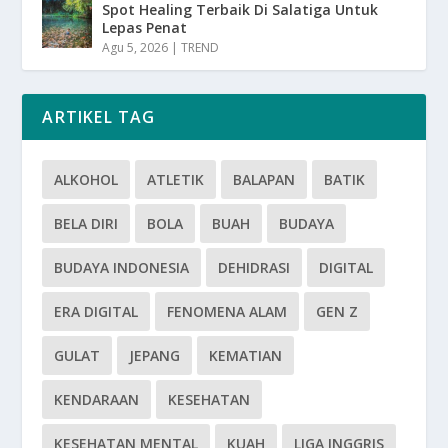
Spot Healing Terbaik Di Salatiga Untuk
Lepas Penat
Agu 5, 2026
|
TREND
ARTIKEL TAG
ALKOHOL
ATLETIK
BALAPAN
BATIK
BELA DIRI
BOLA
BUAH
BUDAYA
BUDAYA INDONESIA
DEHIDRASI
DIGITAL
ERA DIGITAL
FENOMENA ALAM
GEN Z
GULAT
JEPANG
KEMATIAN
KENDARAAN
KESEHATAN
KESEHATAN MENTAL
KUAH
LIGA INGGRIS