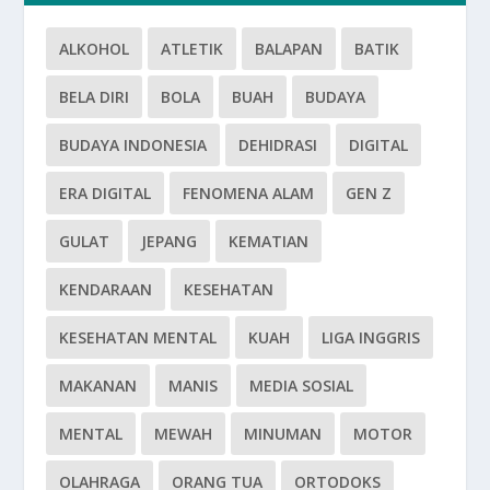
ALKOHOL
ATLETIK
BALAPAN
BATIK
BELA DIRI
BOLA
BUAH
BUDAYA
BUDAYA INDONESIA
DEHIDRASI
DIGITAL
ERA DIGITAL
FENOMENA ALAM
GEN Z
GULAT
JEPANG
KEMATIAN
KENDARAAN
KESEHATAN
KESEHATAN MENTAL
KUAH
LIGA INGGRIS
MAKANAN
MANIS
MEDIA SOSIAL
MENTAL
MEWAH
MINUMAN
MOTOR
OLAHRAGA
ORANG TUA
ORTODOKS