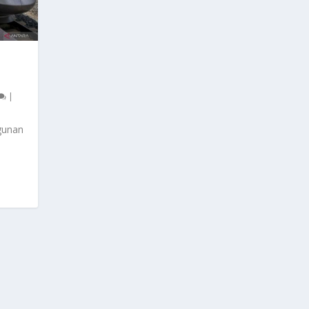
|
gunan