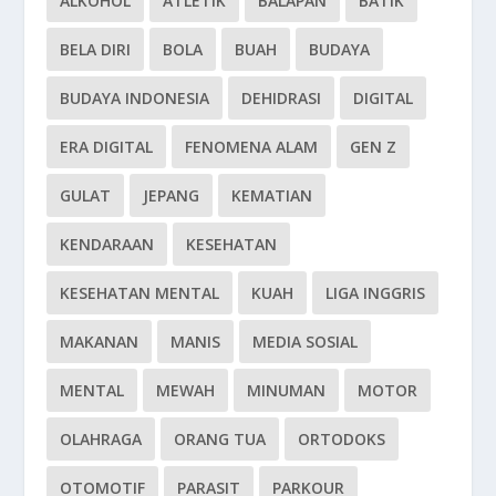
ALKOHOL
ATLETIK
BALAPAN
BATIK
BELA DIRI
BOLA
BUAH
BUDAYA
BUDAYA INDONESIA
DEHIDRASI
DIGITAL
ERA DIGITAL
FENOMENA ALAM
GEN Z
GULAT
JEPANG
KEMATIAN
KENDARAAN
KESEHATAN
KESEHATAN MENTAL
KUAH
LIGA INGGRIS
MAKANAN
MANIS
MEDIA SOSIAL
MENTAL
MEWAH
MINUMAN
MOTOR
OLAHRAGA
ORANG TUA
ORTODOKS
OTOMOTIF
PARASIT
PARKOUR