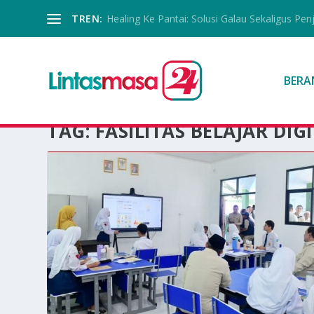
TREN:
Healing Ke Pantai: Solusi Galau Sekaligus Pen
BERA
TAG:
FASILITAS BELAJAR DIG