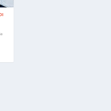
DI
ia