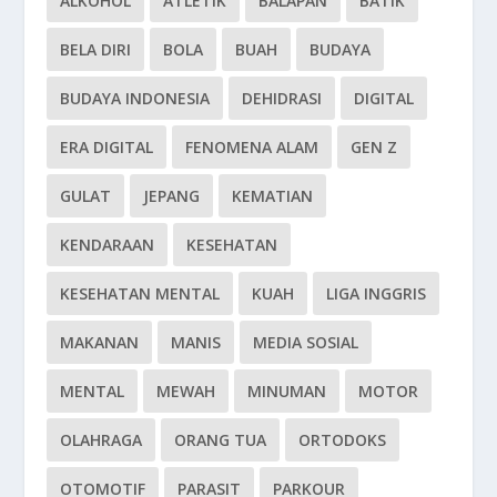
ALKOHOL
ATLETIK
BALAPAN
BATIK
BELA DIRI
BOLA
BUAH
BUDAYA
BUDAYA INDONESIA
DEHIDRASI
DIGITAL
ERA DIGITAL
FENOMENA ALAM
GEN Z
GULAT
JEPANG
KEMATIAN
KENDARAAN
KESEHATAN
KESEHATAN MENTAL
KUAH
LIGA INGGRIS
MAKANAN
MANIS
MEDIA SOSIAL
MENTAL
MEWAH
MINUMAN
MOTOR
OLAHRAGA
ORANG TUA
ORTODOKS
OTOMOTIF
PARASIT
PARKOUR