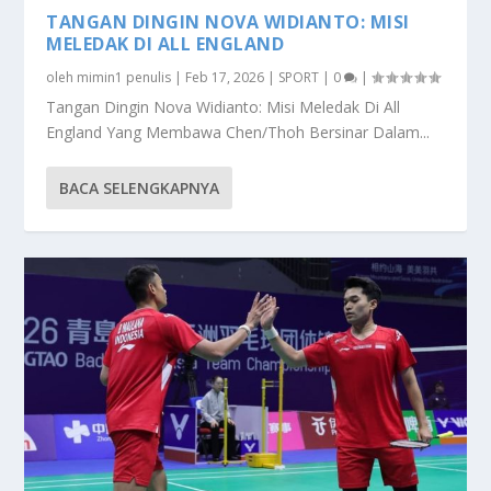
TANGAN DINGIN NOVA WIDIANTO: MISI
MELEDAK DI ALL ENGLAND
oleh
mimin1 penulis
|
Feb 17, 2026
|
SPORT
|
0
|
Tangan Dingin Nova Widianto: Misi Meledak Di All
England Yang Membawa Chen/Thoh Bersinar Dalam...
BACA SELENGKAPNYA